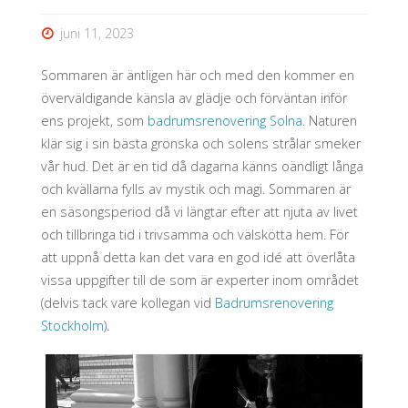
det
juni 11, 2023
själv!"
Sommaren är äntligen här och med den kommer en
överväldigande känsla av glädje och förväntan inför
ens projekt, som
badrumsrenovering Solna
. Naturen
klär sig i sin bästa grönska och solens strålar smeker
vår hud. Det är en tid då dagarna känns oändligt långa
och kvällarna fylls av mystik och magi. Sommaren är
en säsongsperiod då vi längtar efter att njuta av livet
och tillbringa tid i trivsamma och välskötta hem. För
att uppnå detta kan det vara en god idé att överlåta
vissa uppgifter till de som är experter inom området
(delvis tack vare kollegan vid
Badrumsrenovering
Stockholm
).