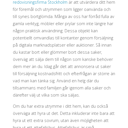
redovisningsfirma Stockholm
är att utvärdera ditt hem
för föremål och utrymmen som ligger oanvända och
till synes bortglömda. Många av oss har förråd fulla av
gamla verktyg, möbler eller prylar som inte längre har
någon praktisk användning. Dessa objekt kan
potentiellt omvandlas till kontanter genom försäljning
på digitala marknadsplatser eller auktioner. Så innan
du kastar bort eller glömmer bort dessa saker,
överväg att sälja dem till någon som kanske behöver
dem mer än du. Idag går det att annonsera ut saker
till försäljning kostnadsfritt och efterfrågan är större än
vad man kan tänka sig. Använd en helg där du
tillsammans med familjen går igenom alla saker och
därefter välj ut vilka som ska säljas.
Om du har extra utrymme i ditt hem, kan du också
överväga att hyra ut det. Detta inkluderar inte bara att
hyra ut ett extra sovrum, utan även möjligheten att
hyra ut ett attefallshus. Attefallshus är små,