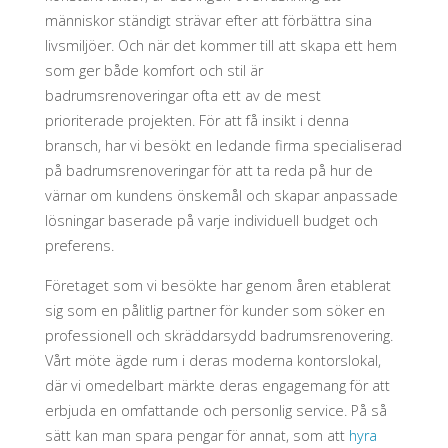
människor ständigt strävar efter att förbättra sina
kropp
livsmiljöer. Och när det kommer till att skapa ett hem
och
som ger både komfort och stil är
badrumsrenoveringar ofta ett av de mest
själ"
prioriterade projekten. För att få insikt i denna
bransch, har vi besökt en ledande firma specialiserad
på badrumsrenoveringar för att ta reda på hur de
värnar om kundens önskemål och skapar anpassade
lösningar baserade på varje individuell budget och
preferens.
Företaget som vi besökte har genom åren etablerat
sig som en pålitlig partner för kunder som söker en
professionell och skräddarsydd badrumsrenovering.
Vårt möte ägde rum i deras moderna kontorslokal,
där vi omedelbart märkte deras engagemang för att
erbjuda en omfattande och personlig service. På så
sätt kan man spara pengar för annat, som att
hyra