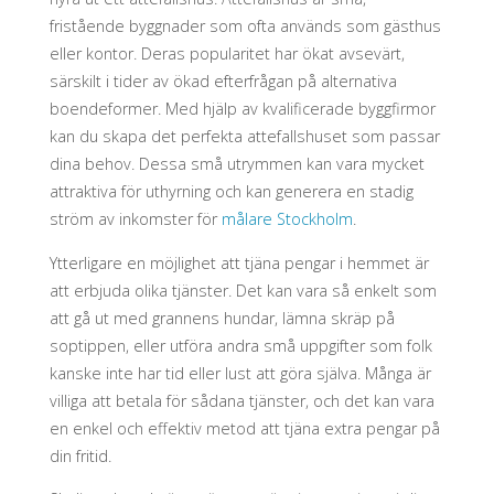
fristående byggnader som ofta används som gästhus
eller kontor. Deras popularitet har ökat avsevärt,
särskilt i tider av ökad efterfrågan på alternativa
boendeformer. Med hjälp av kvalificerade byggfirmor
kan du skapa det perfekta attefallshuset som passar
dina behov. Dessa små utrymmen kan vara mycket
attraktiva för uthyrning och kan generera en stadig
ström av inkomster för
målare Stockholm
.
Ytterligare en möjlighet att tjäna pengar i hemmet är
att erbjuda olika tjänster. Det kan vara så enkelt som
att gå ut med grannens hundar, lämna skräp på
soptippen, eller utföra andra små uppgifter som folk
kanske inte har tid eller lust att göra själva. Många är
villiga att betala för sådana tjänster, och det kan vara
en enkel och effektiv metod att tjäna extra pengar på
din fritid.