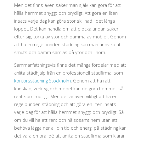
Men det finns även saker man själv kan göra för att
hålla hemmet snyggt och prydligt. Att göra en liten
insats varje dag kan göra stor skillnad i det långa
loppet. Det kan handla om att plocka undan saker
efter sig, torka av ytor och damma av möbler. Genom
att ha en regelbunden städning kan man undvika att
smuts och damm samlas på ytor och i hörn.
Sammanfattningsvis finns det många fördelar med att
anlita städhjälp från en professionell städfirma, som
kontorsstädning Stockholm
. Genom att ha rätt
kunskap, verktyg och medel kan de göra hemmet så
rent som möjligt. Men det är även viktigt att ha en
regelbunden städning och att göra en liten insats
varje dag för att hålla hemmet snyggt och prydligt. Så
om du vill ha ett rent och hälsosamt hem utan att
behöva lägga ner all din tid och energi på städning kan
det vara en bra idé att anlita en städfirma som klarar