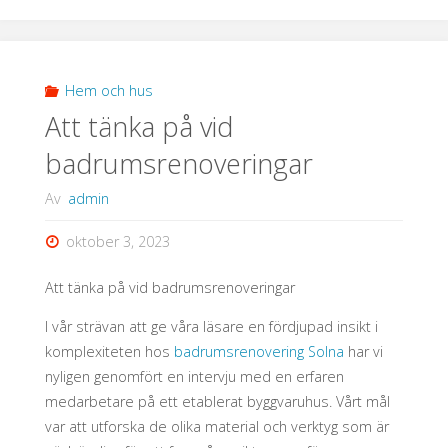
tips
och
knep"
Hem och hus
Att tänka på vid
badrumsrenoveringar
Av
admin
oktober 3, 2023
Att tänka på vid badrumsrenoveringar
I vår strävan att ge våra läsare en fördjupad insikt i
komplexiteten hos
badrumsrenovering Solna
har vi
nyligen genomfört en intervju med en erfaren
medarbetare på ett etablerat byggvaruhus. Vårt mål
var att utforska de olika material och verktyg som är