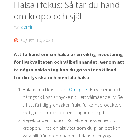
Hälsa i fokus: Så tar du hand
badrumsrenoveringar "
om kropp och själ
Av
admin
augusti 10, 2023
Att ta hand om sin hälsa är en viktig investering
för livskvaliteten och välbefinnandet. Genom att
ta några enkla steg kan du göra stor skillnad
för din fysiska och mentala hälsa.
Balanserad kost samt
Omega-3
: En varierad och
näringsrik kost är nyckeln till ett välmående liv. Se
till att få i dig grönsaker, frukt, fullkornsprodukter,
nyttiga fetter och protein i lagom mängd.
Regelbunden motion: Rörelse är essentiellt för
kroppen. Hitta en aktivitet som du gillar, det kan
vara allt från promenader till dans eller yoga.