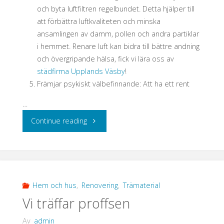
och byta luftfiltren regelbundet. Detta hjälper till
att förbättra luftkvaliteten och minska
ansamlingen av damm, pollen och andra partiklar
i hemmet. Renare luft kan bidra till bättre andning
och övergripande hälsa, fick vi lära oss av
städfirma Upplands Väsby
!
Främjar psykiskt välbefinnande: Att ha ett rent
…
"När
Continue reading
man
inte
orkar
Hem och hus
,
Renovering
,
Trämaterial
Vi träffar proffsen
göra
Av
admin