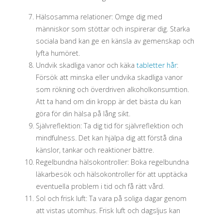
Hälsosamma relationer: Omge dig med
människor som stöttar och inspirerar dig. Starka
sociala band kan ge en känsla av gemenskap och
lyfta humöret.
Undvik skadliga vanor och käka
tabletter hår
:
Försök att minska eller undvika skadliga vanor
som rökning och överdriven alkoholkonsumtion.
Att ta hand om din kropp är det bästa du kan
göra för din hälsa på lång sikt.
Självreflektion: Ta dig tid för självreflektion och
mindfulness. Det kan hjälpa dig att förstå dina
känslor, tankar och reaktioner bättre.
Regelbundna hälsokontroller: Boka regelbundna
läkarbesök och hälsokontroller för att upptäcka
eventuella problem i tid och få rätt vård.
Sol och frisk luft: Ta vara på soliga dagar genom
att vistas utomhus. Frisk luft och dagsljus kan