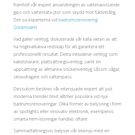
framhöll vår expert användningen av vattenavvisande
gips och vattentäta ytor som skydd mot fuktintrång.
Det sa experterna vid
badrumsrenovering
Östermalm
!
Vad gäller verktyg, diskuterade vår källa vikten av att
ha högkvalitativa redskap för att garantera ett
professionellt resultat. Detta inkluderar verktyg som
kakelskärare, plattsättningsverktyg, samt en
uppsättning av allmänna snickeriverktyg såsom sågar,
skruvdragare och vattenpass.
Dessutom beskrev vår intervjuade expert att just
moderna trender blivit alltmer populära vid nya
badrumsrenoveringar. Olika former av belysning i form
av spotlights eller innovativ elektronik, exempelvis
smarta hem-lösningar handlas oftare.
Sammanfattningsvis belyser vår intervju med en