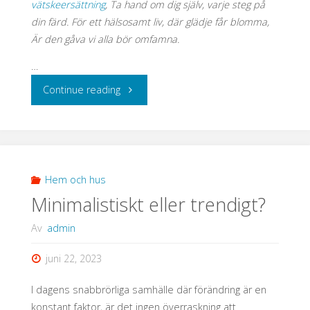
vätskeersättning
, Ta hand om dig själv, varje steg på
din färd. För ett hälsosamt liv, där glädje får blomma,
Är den gåva vi alla bör omfamna.
…
"Hälsa
Continue reading
i
fokus:
Så
Hem och hus
Minimalistiskt eller trendigt?
tar
Av
admin
du
juni 22, 2023
hand
I dagens snabbrörliga samhälle där förändring är en
om
konstant faktor, är det ingen överraskning att