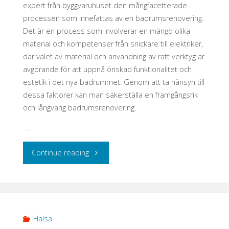
expert från byggvaruhuset den mångfacetterade
processen som innefattas av en badrumsrenovering.
Det är en process som involverar en mängd olika
material och kompetenser från snickare till elektriker,
där valet av material och användning av rätt verktyg är
avgörande för att uppnå önskad funktionalitet och
estetik i det nya badrummet. Genom att ta hänsyn till
dessa faktorer kan man säkerställa en framgångsrik
och långvarig badrumsrenovering.
…
"Att
Continue reading
tänka
på
vid
Hälsa