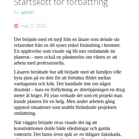
Startskott för förbättring
Av
admin
maj 27, 2025
Det började med ett mejl från en läsare som delade sin 
erfarenhet från en till synes enkel förändring i hemmet. 
En upplevelse som visade sig bli mer omfattande än 
planerat – men också en påminnelse om vikten av att 
arbeta med professionella.
Läsaren berättade hur allt började med att familjen ville 
byta plats på en dörr för att förbättra flödet mellan 
vardagsrum och kök. Det handlade inte om något 
drastiskt – bara en förflyttning av dörröppningen en dryg 
meter åt höger. På ytan verkade det som ett projekt man 
kunde planera för en helg. Men under arbetets gång 
uppstod situationer som snabbt förändrade projektets 
omfattning.
När väggen började rivas visade det sig att 
konstruktionen dolde både elledningar och gamla 
vattenrör. Det fanns även spår av en tidigare fuktskada, 