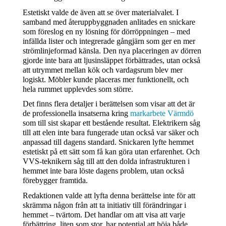
Estetiskt valde de även att se över materialvalet. I 
samband med återuppbyggnaden anlitades en snickare 
som föreslog en ny lösning för dörröppningen – med 
infällda lister och integrerade gångjärn som ger en mer 
strömlinjeformad känsla. Den nya placeringen av dörren 
gjorde inte bara att ljusinsläppet förbättrades, utan också 
att utrymmet mellan kök och vardagsrum blev mer 
logiskt. Möbler kunde placeras mer funktionellt, och 
hela rummet upplevdes som större.
Det finns flera detaljer i berättelsen som visar att det är 
de professionella insatserna kring 
markarbete Värmdö
som till sist skapar ett bestående resultat. Elektrikern såg 
till att elen inte bara fungerade utan också var säker och 
anpassad till dagens standard. Snickaren lyfte hemmet 
estetiskt på ett sätt som få kan göra utan erfarenhet. Och 
VVS-teknikern såg till att den dolda infrastrukturen i 
hemmet inte bara löste dagens problem, utan också 
förebygger framtida.
Redaktionen valde att lyfta denna berättelse inte för att 
skrämma någon från att ta initiativ till förändringar i 
hemmet – tvärtom. Det handlar om att visa att varje 
förbättring, liten som stor, har potential att höja både 