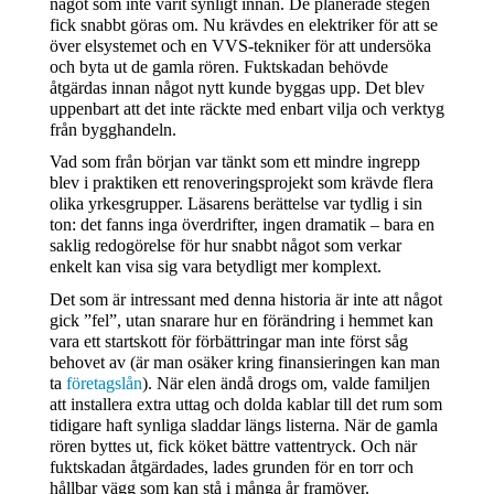
något som inte varit synligt innan. De planerade stegen 
fick snabbt göras om. Nu krävdes en elektriker för att se 
över elsystemet och en VVS-tekniker för att undersöka 
och byta ut de gamla rören. Fuktskadan behövde 
åtgärdas innan något nytt kunde byggas upp. Det blev 
uppenbart att det inte räckte med enbart vilja och verktyg 
från bygghandeln.
Vad som från början var tänkt som ett mindre ingrepp 
blev i praktiken ett renoveringsprojekt som krävde flera 
olika yrkesgrupper. Läsarens berättelse var tydlig i sin 
ton: det fanns inga överdrifter, ingen dramatik – bara en 
saklig redogörelse för hur snabbt något som verkar 
enkelt kan visa sig vara betydligt mer komplext.
Det som är intressant med denna historia är inte att något 
gick ”fel”, utan snarare hur en förändring i hemmet kan 
vara ett startskott för förbättringar man inte först såg 
behovet av (är man osäker kring finansieringen kan man 
ta 
företagslån
). När elen ändå drogs om, valde familjen 
att installera extra uttag och dolda kablar till det rum som 
tidigare haft synliga sladdar längs listerna. När de gamla 
rören byttes ut, fick köket bättre vattentryck. Och när 
fuktskadan åtgärdades, lades grunden för en torr och 
hållbar vägg som kan stå i många år framöver.