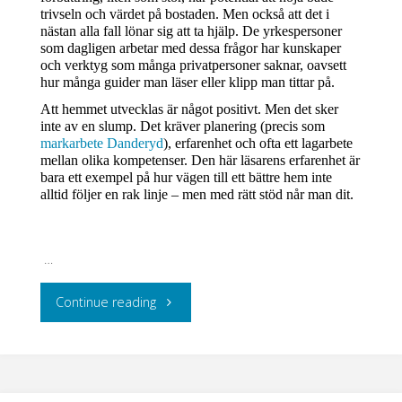
trivseln och värdet på bostaden. Men också att det i 
nästan alla fall lönar sig att ta hjälp. De yrkespersoner 
som dagligen arbetar med dessa frågor har kunskaper 
och verktyg som många privatpersoner saknar, oavsett 
hur många guider man läser eller klipp man tittar på.
Att hemmet utvecklas är något positivt. Men det sker 
inte av en slump. Det kräver planering (precis som 
markarbete Danderyd
), erfarenhet och ofta ett lagarbete 
mellan olika kompetenser. Den här läsarens erfarenhet är 
bara ett exempel på hur vägen till ett bättre hem inte 
alltid följer en rak linje – men med rätt stöd når man dit.
…
"Startskott
Continue reading
för
förbättring"